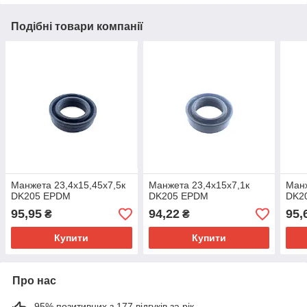
Подібні товари компанії
Манжета 23,4х15,45х7,5к
Манжета 23,4х15х7,1к
Манж
DK205 EPDM
DK205 EPDM
DK2
95,95
94,22
95,
₴
₴
Купити
Купити
Про нас
95% позитивних з 177 відгуків за рік