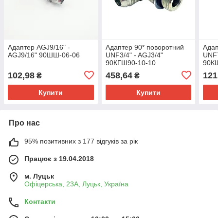
Адаптер AGJ9/16" -
Адаптер 90* поворотний
Адап
AGJ9/16" 90ШШ-06-06
UNF3/4" - AGJ3/4"
UNF7
90КГШ90-10-10
90К
102,98
458,64
121
₴
₴
Купити
Купити
Про нас
95% позитивних з 177 відгуків за рік
Працює з 19.04.2018
м. Луцьк
Офіцерська, 23А, Луцьк, Україна
Контакти