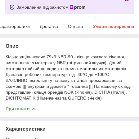
Замовлення під захистом
арактеристики
Доставка
Оплата
Умови повернення
Опис
Кільце ущільнююче 79х3 NBR-90 - кільце круглого січення,
виготовлене з матеріалу NBR (нітрильний каучук). Даний
матеріал стійкий до води та паливо-мастильних матеріалів.
Діапазон робочих температур: від -40*С до +100*С.
ВАЖЛИВО: всі кільця у нашому каталозі промарковані за
схемою ||| внутрішній діаметр * товщина ||| На нашому складі
представлені кільця брендів NOK (Японія), DICHTA (Італія),
DICHTOMATIK (Німеччина) та GUFERO (Чехія)
Приховати
Характеристики