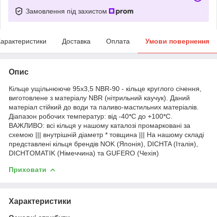
Замовлення під захистом
арактеристики
Доставка
Оплата
Умови повернення
Опис
Кільце ущільнююче 95х3,5 NBR-90 - кільце круглого січення,
виготовлене з матеріалу NBR (нітрильний каучук). Даний
матеріал стійкий до води та паливо-мастильних матеріалів.
Діапазон робочих температур: від -40*С до +100*С.
ВАЖЛИВО: всі кільця у нашому каталозі промарковані за
схемою ||| внутрішній діаметр * товщина ||| На нашому складі
представлені кільця брендів NOK (Японія), DICHTA (Італія),
DICHTOMATIK (Німеччина) та GUFERO (Чехія)
Приховати
Характеристики