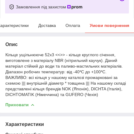
Замовлення під захистом
арактеристики
Доставка
Оплата
Умови повернення
Опис
Кільце ущільнююче 52х3 <<>> - кільце круглого січення,
виготовлене з матеріалу NBR (нітрильний каучук). Даний
матеріал стійкий до води та паливо-мастильних матеріалів.
Діапазон робочих температур: від -40*С до +100*С.
ВАЖЛИВО: всі кільця у нашому каталозі промарковані за
схемою ||| внутрішній діаметр * товщина ||| На нашому складі
представлені кільця брендів NOK (Японія), DICHTA (Італія),
DICHTOMATIK (Німеччина) та GUFERO (Чехія)
Приховати
Характеристики