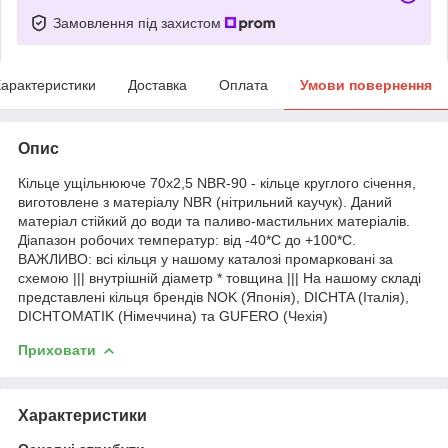
Замовлення під захистом
арактеристики
Доставка
Оплата
Умови повернення
Опис
Кільце ущільнююче 70х2,5 NBR-90 - кільце круглого січення,
виготовлене з матеріалу NBR (нітрильний каучук). Даний
матеріал стійкий до води та паливо-мастильних матеріалів.
Діапазон робочих температур: від -40*С до +100*С.
ВАЖЛИВО: всі кільця у нашому каталозі промарковані за
схемою ||| внутрішній діаметр * товщина ||| На нашому складі
представлені кільця брендів NOK (Японія), DICHTA (Італія),
DICHTOMATIK (Німеччина) та GUFERO (Чехія)
Приховати
Характеристики