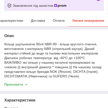
Замовлення під захистом
арактеристики
Доставка
Оплата
Умови повернення
Опис
Кільце ущільнююче 80х4 NBR-90 - кільце круглого січення,
виготовлене з матеріалу NBR (нітрильний каучук). Даний
матеріал стійкий до води та паливо-мастильних матеріалів.
Діапазон робочих температур: від -40*С до +100*С.
ВАЖЛИВО: всі кільця у нашому каталозі промарковані за
схемою ||| внутрішній діаметр * товщина ||| На нашому складі
представлені кільця брендів NOK (Японія), DICHTA (Італія),
DICHTOMATIK (Німеччина) та GUFERO (Чехія)
Приховати
Характеристики