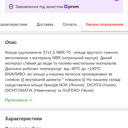
Замовлення під захистом
арактеристики
Доставка
Оплата
Умови повернення
Опис
Кільце ущільнююче 37х1,5 NBR-70 - кільце круглого січення,
виготовлене з матеріалу NBR (нітрильний каучук). Даний
матеріал стійкий до води та паливо-мастильних матеріалів.
Діапазон робочих температур: від -40*С до +100*С.
ВАЖЛИВО: всі кільця у нашому каталозі промарковані за
схемою ||| внутрішній діаметр * товщина ||| На нашому складі
представлені кільця брендів NOK (Японія), DICHTA (Італія),
DICHTOMATIK (Німеччина) та GUFERO (Чехія)
Приховати
Характеристики