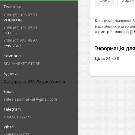
Опис
Харак
+380 (50) 106-67-71
VODAFONE
Кільце ущільнююче 87
мастильних матеріалі
+380 (63) 106-67-71
діаметр * товщина ||
LIFECELL
+380 (97) 681-65-68
KYIVSTAR
Інформація дл
Ціна:
24,60 ₴
SEALMARKET.STORE
Офіцерська, 23А, Луцьк, Україна
sales.sealmarket@gmail.com
+380501066771
+380501066771