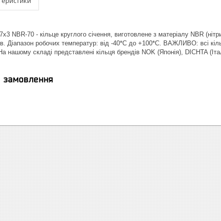
теристики
х3 NBR-70 - кільце круглого січення, виготовлене з матеріалу NBR (нітри
в. Діапазон робочих температур: від -40*С до +100*С. ВАЖЛИВО: всі кіль
| На нашому складі представлені кільця брендів NOK (Японія), DICHTA (І
я замовлення