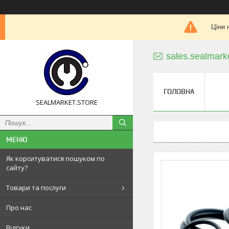
Ціни 
sales.sealmar
ГОЛОВНА
SEALMARKET.STORE
Як корситуватися пошуком по
сайту?
Товари та послуги
Про нас
Відгуки