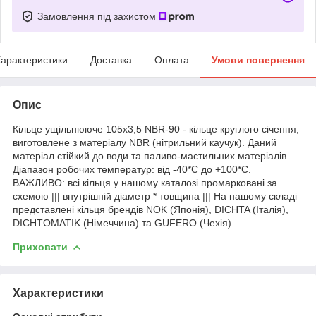
Замовлення під захистом
арактеристики
Доставка
Оплата
Умови повернення
Опис
Кільце ущільнююче 105х3,5 NBR-90 - кільце круглого січення,
виготовлене з матеріалу NBR (нітрильний каучук). Даний
матеріал стійкий до води та паливо-мастильних матеріалів.
Діапазон робочих температур: від -40*С до +100*С.
ВАЖЛИВО: всі кільця у нашому каталозі промарковані за
схемою ||| внутрішній діаметр * товщина ||| На нашому складі
представлені кільця брендів NOK (Японія), DICHTA (Італія),
DICHTOMATIK (Німеччина) та GUFERO (Чехія)
Приховати
Характеристики