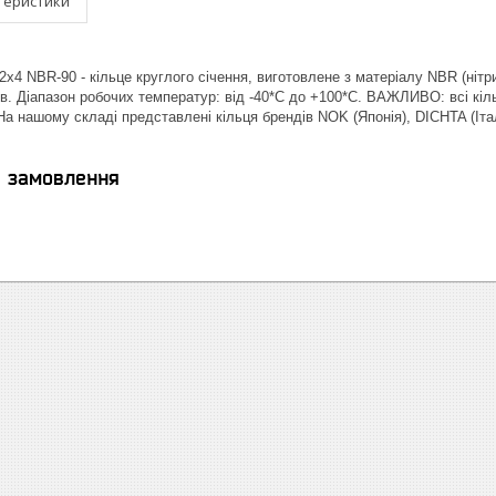
теристики
х4 NBR-90 - кільце круглого січення, виготовлене з матеріалу NBR (нітри
в. Діапазон робочих температур: від -40*С до +100*С. ВАЖЛИВО: всі кіль
| На нашому складі представлені кільця брендів NOK (Японія), DICHTA (І
я замовлення