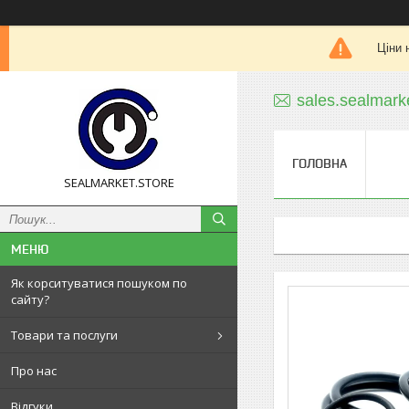
Ціни 
sales.sealmar
ГОЛОВНА
SEALMARKET.STORE
Як корситуватися пошуком по
сайту?
Товари та послуги
Про нас
Відгуки