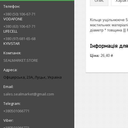
Опис
Харак
+380 (50) 106-67-71
VODAFONE
Кільце ущільнююче 52
мастильних матеріалі
+380 (63) 106-67-71
діаметр * товщина ||
LIFECELL
+380 (97) 681-65-68
KYIVSTAR
Інформація дл
Ціна:
26,40 ₴
SEALMARKET.STORE
Офіцерська, 23А, Луцьк, Україна
sales.sealmarket@gmail.com
+380501066771
+380501066771