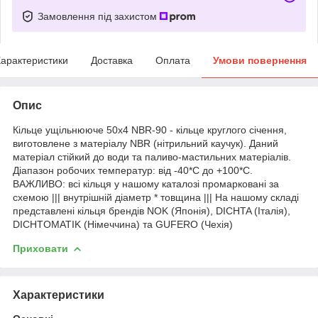
Замовлення під захистом
арактеристики
Доставка
Оплата
Умови повернення
Опис
Кільце ущільнююче 50х4 NBR-90 - кільце круглого січення,
виготовлене з матеріалу NBR (нітрильний каучук). Даний
матеріал стійкий до води та паливо-мастильних матеріалів.
Діапазон робочих температур: від -40*С до +100*С.
ВАЖЛИВО: всі кільця у нашому каталозі промарковані за
схемою ||| внутрішній діаметр * товщина ||| На нашому складі
представлені кільця брендів NOK (Японія), DICHTA (Італія),
DICHTOMATIK (Німеччина) та GUFERO (Чехія)
Приховати
Характеристики