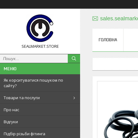
sales.sealmar
ГОЛОВНА
SEALMARKET.STORE
Як корситуватися пошуком по
сайту?
Товари та послуги
Про нас
Відгуки
Підбір різьби фітинга