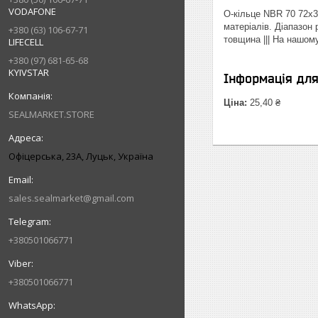
VODAFONE
О-кільце NBR 70 72х3
матеріалів. Діапазон
+380 (63) 106-67-71
товщина ||| На нашом
LIFECELL
+380 (97) 681-65-68
KYIVSTAR
Інформація дл
Ціна:
25,40 ₴
SEALMARKET.STORE
Офіцерська, 23А, Луцьк, Україна
sales.sealmarket@gmail.com
+380501066771
+380501066771