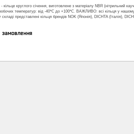
 - кільце круглого січення, виготовлене з матеріалу NBR (нітрильний кау
 робочих температур: від -40*С до +100*С. ВАЖЛИВО: всі кільця у нашому 
у складі представлені кільця брендів NOK (Японія), DICHTA (Італія), D
я замовлення