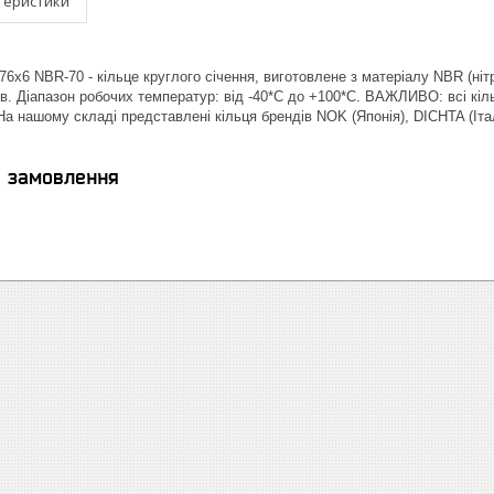
теристики
6х6 NBR-70 - кільце круглого січення, виготовлене з матеріалу NBR (ніт
в. Діапазон робочих температур: від -40*С до +100*С. ВАЖЛИВО: всі кіль
| На нашому складі представлені кільця брендів NOK (Японія), DICHTA (І
я замовлення