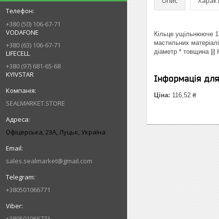
Опис
Харак
+380 (50) 106-67-71
VODAFONE
Кільце ущільнююче 17
мастильних матеріалі
+380 (63) 106-67-71
діаметр * товщина ||
LIFECELL
+380 (97) 681-65-68
KYIVSTAR
Інформація дл
Ціна:
116,52 ₴
SEALMARKET.STORE
Офіцерська, 23А, Луцьк, Україна
sales.sealmarket@gmail.com
+380501066771
+380501066771