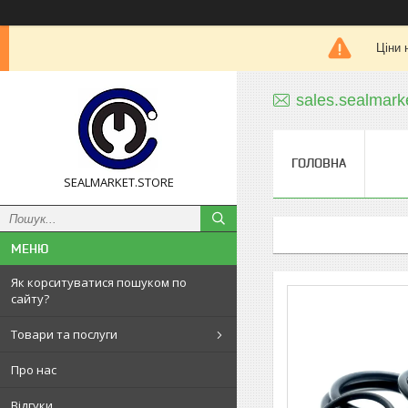
Ціни 
sales.sealmar
ГОЛОВНА
SEALMARKET.STORE
Як корситуватися пошуком по
сайту?
Товари та послуги
Про нас
Відгуки