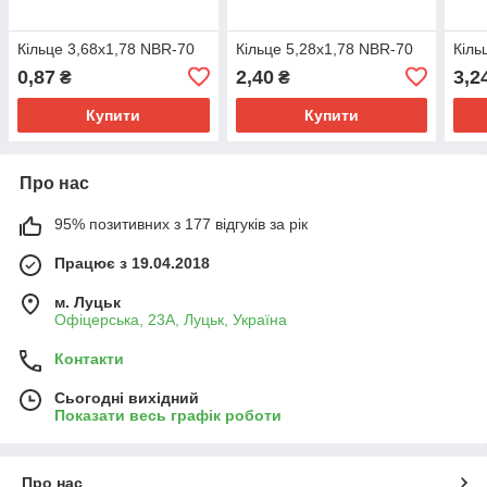
Кільце 3,68х1,78 NBR-70
Кільце 5,28х1,78 NBR-70
Кіль
0,87
2,40
3,2
₴
₴
Купити
Купити
Про нас
95% позитивних з 177 відгуків за рік
Працює з 19.04.2018
м. Луцьк
Офіцерська, 23А, Луцьк, Україна
Контакти
Сьогодні вихідний
Показати весь графік роботи
Про нас