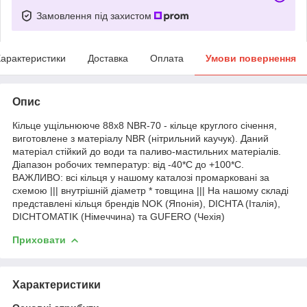
Замовлення під захистом
арактеристики
Доставка
Оплата
Умови повернення
Опис
Кільце ущільнююче 88х8 NBR-70 - кільце круглого січення,
виготовлене з матеріалу NBR (нітрильний каучук). Даний
матеріал стійкий до води та паливо-мастильних матеріалів.
Діапазон робочих температур: від -40*С до +100*С.
ВАЖЛИВО: всі кільця у нашому каталозі промарковані за
схемою ||| внутрішній діаметр * товщина ||| На нашому складі
представлені кільця брендів NOK (Японія), DICHTA (Італія),
DICHTOMATIK (Німеччина) та GUFERO (Чехія)
Приховати
Характеристики