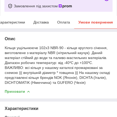
Замовлення під захистом
арактеристики
Доставка
Оплата
Умови повернення
Опис
Кільце ущільнююче 102х3 NBR-90 - кільце круглого січення,
виготовлене з матеріалу NBR (нітрильний каучук). Даний
матеріал стійкий до води та паливо-мастильних матеріалів.
Діапазон робочих температур: від -40*С до +100*С.
ВАЖЛИВО: всі кільця у нашому каталозі промарковані за
схемою ||| внутрішній діаметр * товщина ||| На нашому складі
представлені кільця брендів NOK (Японія), DICHTA (Італія),
DICHTOMATIK (Німеччина) та GUFERO (Чехія)
Приховати
Характеристики