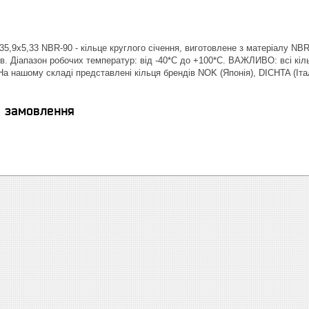
5,9х5,33 NBR-90 - кільце круглого січення, виготовлене з матеріалу NBR 
в. Діапазон робочих температур: від -40*С до +100*С. ВАЖЛИВО: всі кіль
| На нашому складі представлені кільця брендів NOK (Японія), DICHTA (І
я замовлення