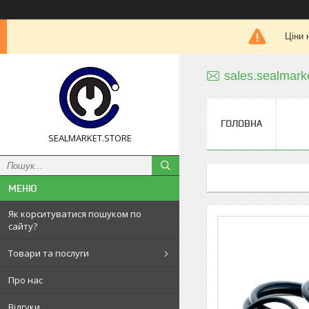
Ціни 
sales.sealmar
ГОЛОВНА
SEALMARKET.STORE
Як корситуватися пошуком по
сайту?
Товари та послуги
Про нас
Відгуки