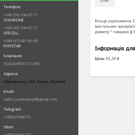
Опис
+380 (50) 106-67-71
VODAFONE
Кільце ущільнююче 13
мастильних матеріалі
+380 (63) 106-67-71
діаметр * товщина ||
LIFECELL
+380 (97) 681-65-68
KYIVSTAR
Інформація дл
Ціна:
81,24 ₴
SEALMARKET.STORE
Офіцерська, 23А, Луцьк, Україна
sales.sealmarket@gmail.com
+380501066771
+380501066771