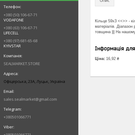
Опис
+380 (50) 106-67-71
VODAFONE
Кільце 59х3 <<>> - к
матеріалів. Діапазон
+380 (63) 106-67-71
товщина ||| На нашом
LIFECELL
+380 (97) 681-65-68
KYIVSTAR
Інформація дл
Ціна:
16,92 ₴
SEALMARKET.STORE
Офіцерська, 23А, Луцьк, Україна
sales.sealmarket@gmail.com
+380501066771
+380501066771