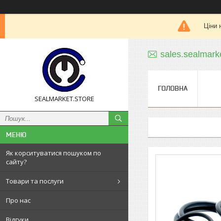
Ціни 
sales.sealmar
ГОЛОВНА
SEALMARKET.STORE
Як корситуватися пошуком по
сайту?
Товари та послуги
Про нас
Відгуки