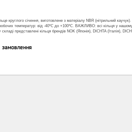
ільце круглого січення, виготовлене з матеріалу NBR (нітрильний каучук)
 робочих температур: від -40*С до +100*С. ВАЖЛИВО: всі кільця у нашому 
у складі представлені кільця брендів NOK (Японія), DICHTA (Італія), D
я замовлення