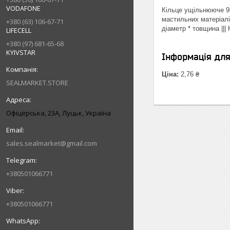
VODAFONE
Кільце ущільнююче 9х
мастильних матеріалі
+380 (63) 106-67-71
діаметр * товщина ||
LIFECELL
+380 (97) 681-65-68
KYIVSTAR
Інформація дл
Ціна:
2,76 ₴
SEALMARKET.STORE
Офіцерська, 23А, Луцьк, Україна
sales.sealmarket@gmail.com
+380501066771
+380501066771