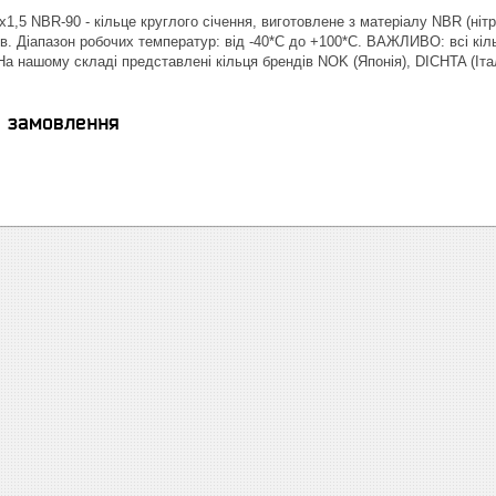
1,5 NBR-90 - кільце круглого січення, виготовлене з матеріалу NBR (нітр
в. Діапазон робочих температур: від -40*С до +100*С. ВАЖЛИВО: всі кіль
| На нашому складі представлені кільця брендів NOK (Японія), DICHTA (І
я замовлення