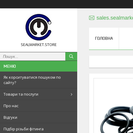
sales.sealmar
ГОЛОВНА
SEALMARKET.STORE
Як корситуватися пошуком по
сайту?
Товари та послуги
Про нас
Відгуки
Підбір різьби фітинга