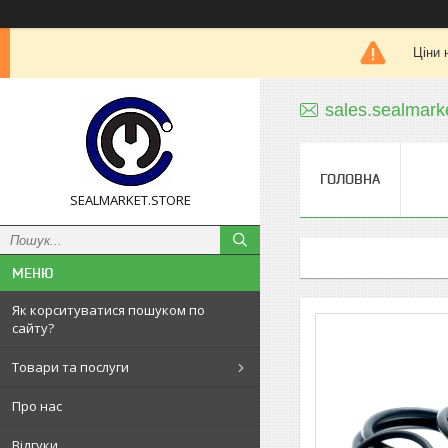
Ціни 
sales.sealmar
ГОЛОВНА
SEALMARKET.STORE
Як корситуватися пошуком по
сайту?
Товари та послуги
Про нас
Відгуки