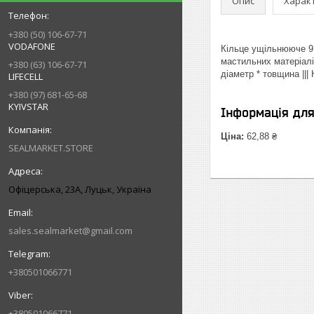
Опис
Харак
+380 (50) 106-67-71
VODAFONE
Кільце ущільнююче 91
мастильних матеріалі
+380 (63) 106-67-71
діаметр * товщина ||
LIFECELL
+380 (97) 681-65-68
KYIVSTAR
Інформація дл
Ціна:
62,88 ₴
SEALMARKET.STORE
Офіцерська, 23А, Луцьк, Україна
sales.sealmarket@gmail.com
+380501066771
+380501066771