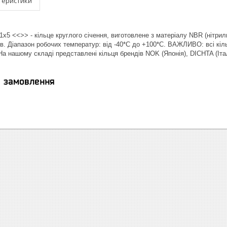
теристики
х5 <<>> - кільце круглого січення, виготовлене з матеріалу NBR (нітриль
в. Діапазон робочих температур: від -40*С до +100*С. ВАЖЛИВО: всі кіль
| На нашому складі представлені кільця брендів NOK (Японія), DICHTA (І
я замовлення