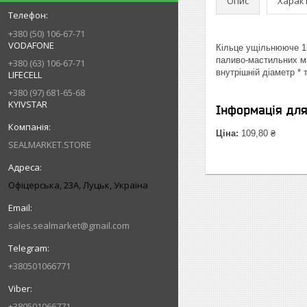
Опис
Харак
+380 (50) 106-67-71
VODAFONE
Кільце ущільнююче 13
паливо-мастильних ма
+380 (63) 106-67-71
внутрішній діаметр *
LIFECELL
+380 (97) 681-65-68
KYIVSTAR
Інформація дл
Ціна:
109,80 ₴
SEALMARKET.STORE
Офіцерська, 23А, Луцьк, Україна
sales.sealmarket@gmail.com
+380501066771
+380501066771