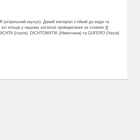
 (нітрильний каучук). Даний матеріал стійкий до води та
сі кільця у нашому каталозі промарковані за схемою |||
, DICHTA (Італія), DICHTOMATIK (Німеччина) та GUFERO (Чехія)