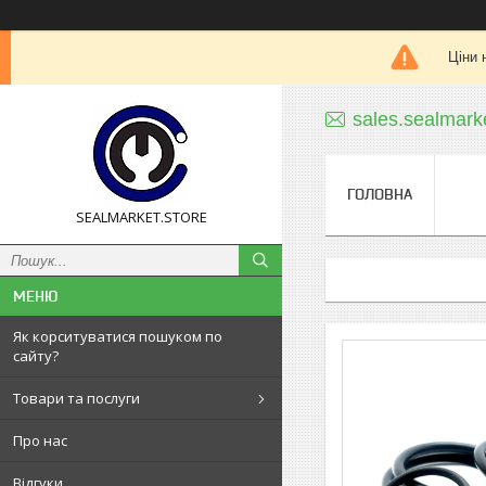
Ціни 
sales.sealmar
ГОЛОВНА
SEALMARKET.STORE
Як корситуватися пошуком по
сайту?
Товари та послуги
Про нас
Відгуки