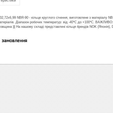
теристики
2,72х6,99 NBR-90 - кільце круглого січення, виготовлене з матеріалу NBR
теріалів. Діапазон робочих температур: від -40*С до +100*С. ВАЖЛИВО: в
 товщина ||| На нашому складі представлені кільця брендів NOK (Японія)
я замовлення