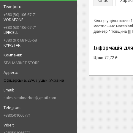
Опис
Харак
+380 (50) 106-67-71
VODAFONE
Кільце ущільнююче 19
мастильних матеріалі
+380 (63) 106-67-71
діаметр * товщина ||
LIFECELL
+380 (97) 681-65-68
KYIVSTAR
Інформація дл
Ціна:
72,72 ₴
SEALMARKET.STORE
Офіцерська, 23А, Луцьк, Україна
sales.sealmarket@gmail.com
+380501066771
+380501066771