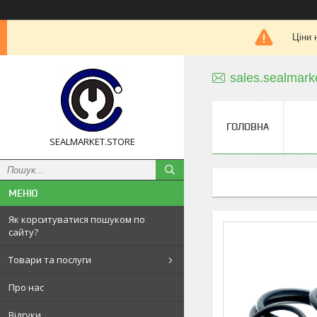
Ціни 
sales.sealmar
ГОЛОВНА
SEALMARKET.STORE
Як корситуватися пошуком по
сайту?
Товари та послуги
Про нас
Відгуки