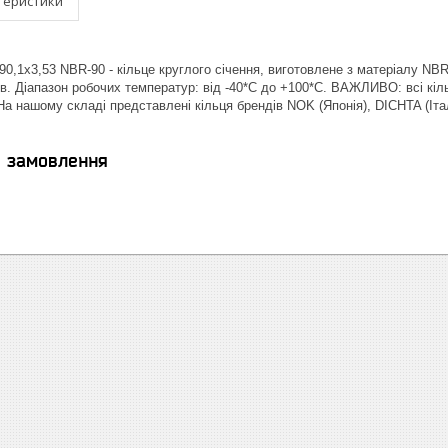
теристики
0,1х3,53 NBR-90 - кільце круглого січення, виготовлене з матеріалу NBR 
в. Діапазон робочих температур: від -40*С до +100*С. ВАЖЛИВО: всі кіль
| На нашому складі представлені кільця брендів NOK (Японія), DICHTA (І
я замовлення