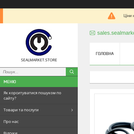
Ціни 
sales.sealmar
ГОЛОВНА
SEALMARKET.STORE
Як корситуватися пошуком по
сайту?
Товари та послуги
Про нас
Відгуки