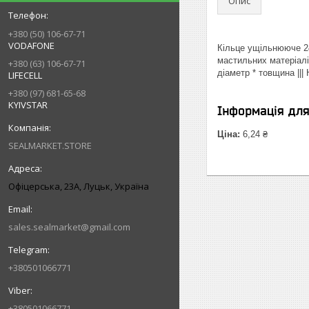
Опис
+380 (50) 106-67-71
VODAFONE
Кільце ущільнююче 24
мастильних матеріалі
+380 (63) 106-67-71
діаметр * товщина ||
LIFECELL
+380 (97) 681-65-68
KYIVSTAR
Інформація дл
Ціна:
6,24 ₴
SEALMARKET.STORE
Офіцерська, 23А, Луцьк, Україна
sales.sealmarket@gmail.com
+380501066771
+380501066771