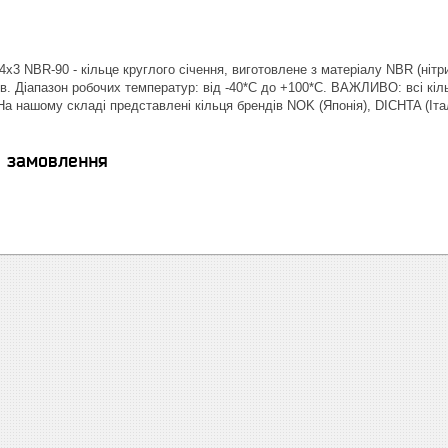
х3 NBR-90 - кільце круглого січення, виготовлене з матеріалу NBR (нітри
в. Діапазон робочих температур: від -40*С до +100*С. ВАЖЛИВО: всі кіль
| На нашому складі представлені кільця брендів NOK (Японія), DICHTA (І
я замовлення