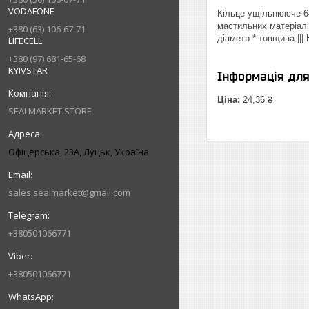
VODAFONE
Кільце ущільнююче 64
мастильних матеріалі
+380 (63) 106-67-71
діаметр * товщина ||
LIFECELL
+380 (97) 681-65-68
KYIVSTAR
Інформація дл
Ціна:
24,36 ₴
SEALMARKET.STORE
Офіцерська, 23А, Луцьк, Україна
sales.sealmarket@gmail.com
+380501066771
+380501066771