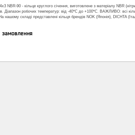
х3 NBR-90 - кільце круглого січення, виготовлене з матеріалу NBR (нітри
в. Діапазон робочих температур: від -40*С до +100*С. ВАЖЛИВО: всі кіль
| На нашому складі представлені кільця брендів NOK (Японія), DICHTA (І
я замовлення