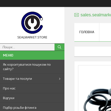
sales.sealmar
ГОЛОВНА
SEALMARKET.STORE
Як корситуватися пошуком по
сайту?
Товари та послуги
Про нас
Відгуки
Підбір різьби фітинга