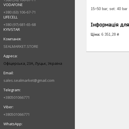
VODAFONE
15÷50 bar; set: 40 bar
+380 (63) 106-67-71
LIFECELL
Інформація дл
+380 (97) 681-65-68
KYIVSTAR
Ціна:
6 351,28 ₴
SEALMARKET.STORE
Офіцерська, 23А, Луцьк, Україна
sales.sealmarket@gmail.com
+380501066771
+380501066771