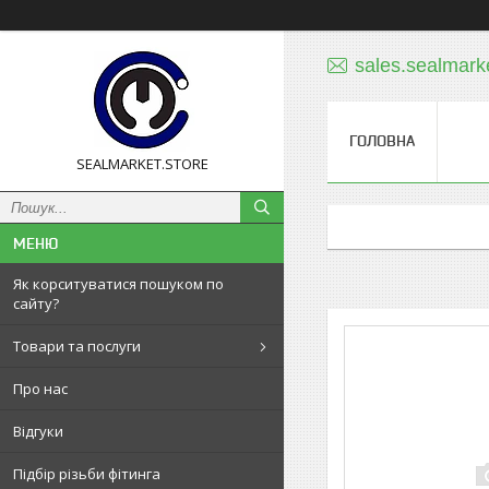
sales.sealmar
ГОЛОВНА
SEALMARKET.STORE
Як корситуватися пошуком по
сайту?
Товари та послуги
Про нас
Відгуки
Підбір різьби фітинга