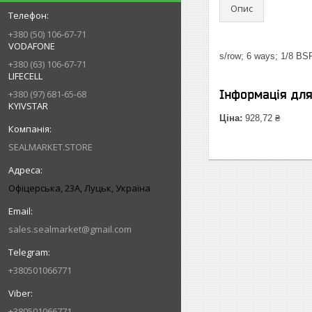
Опис
+380 (50) 106-67-71
VODAFONE
s/row; 6 ways; 1/8 BS
+380 (63) 106-67-71
LIFECELL
Інформація дл
+380 (97) 681-65-68
KYIVSTAR
Ціна:
928,72 ₴
SEALMARKET.STORE
Офіцерська, 23А, Луцьк, Україна
sales.sealmarket@gmail.com
+380501066771
+380501066771