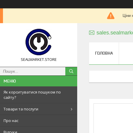
Ціни 
sales.sealmar
ГОЛОВНА
SEALMARKET.STORE
Як корситуватися пошуком по
сайту?
Товари та послуги
Про нас
Відгуки