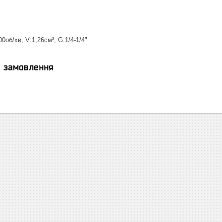
об/хв; V:1,26см³; G:1/4-1/4"
я замовлення