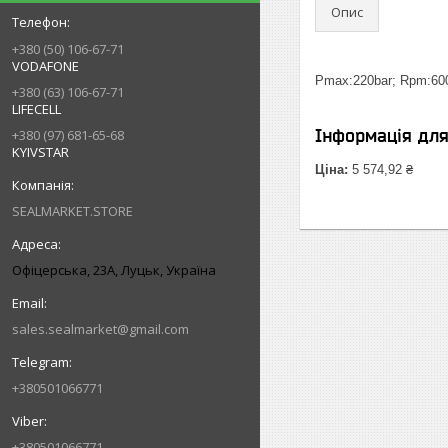
Опис
+380 (50) 106-67-71
VODAFONE
Pmax:220bar; Rpm:6000
+380 (63) 106-67-71
LIFECELL
Інформація дл
+380 (97) 681-65-68
KYIVSTAR
Ціна:
5 574,92 ₴
SEALMARKET.STORE
Офіцерська, 23А, Луцьк, Україна
sales.sealmarket@gmail.com
+380501066771
+380501066771