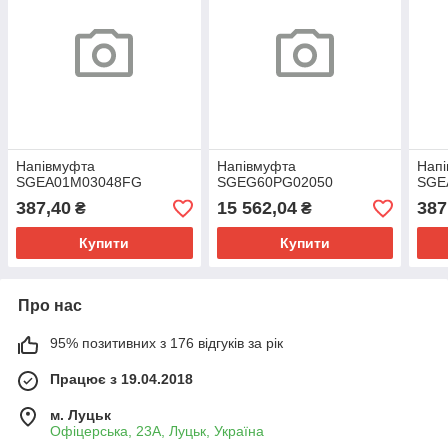
Напівмуфта
Напівмуфта
Нап
SGEA01M03048FG
SGEG60PG02050
SGE
387,40
15 562,04
387
₴
₴
Купити
Купити
Про нас
95% позитивних з 176 відгуків за рік
Працює з 19.04.2018
м. Луцьк
Офіцерська, 23А, Луцьк, Україна