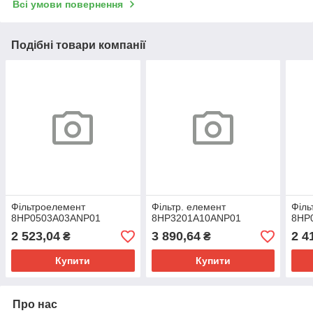
Всі умови повернення
Подібні товари компанії
Фільтроелемент
Фільтр. елемент
Філь
8HP0503A03ANP01
8HP3201A10ANP01
8HP
2 523,04
3 890,64
2 4
₴
₴
Купити
Купити
Про нас