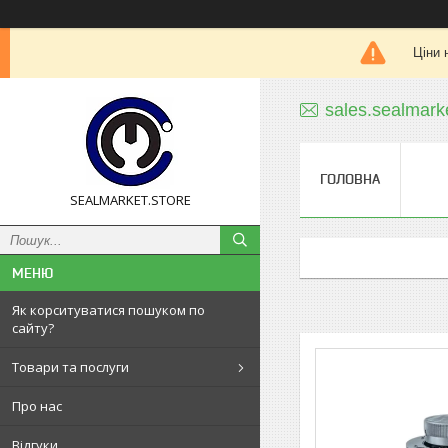
Ціни 
sales.sealmar
ГОЛОВНА
SEALMARKET.STORE
Як корситуватися пошуком по
сайту?
Товари та послуги
Про нас
Відгуки