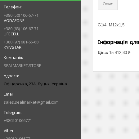
Опис
+380 (50) 106-67-71
VODAFONE
G1/4, M12x1,5
+380 (63) 106-67-71
LIFECELL
Інформація дл
+380 (97) 681-65-68
KYIVSTAR
Ціна:
15 412,80 ₴
SEALMARKET.STORE
Офіцерська, 23А, Луцьк, Україна
sales.sealmarket@gmail.com
+380501066771
+380501066771