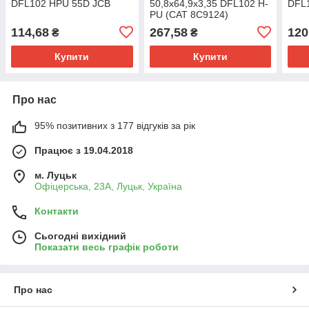
DFL102 HPU 55D JCB
50,8х64,9х3,35 DFL102 H-
DFL
PU (CAT 8C9124)
114,68
267,58
120
₴
₴
Купити
Купити
Про нас
95% позитивних з 177 відгуків за рік
Працює з 19.04.2018
м. Луцьк
Офіцерська, 23А, Луцьк, Україна
Контакти
Сьогодні вихідний
Показати весь графік роботи
Про нас