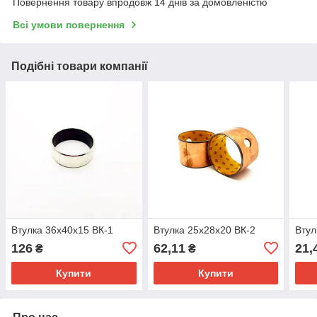
Повернення товару впродовж 14 днів за домовленістю
Всі умови повернення
Подібні товари компанії
Втулка 36х40х15 ВК-1
Втулка 25х28х20 ВК-2
Втул
126
62,11
21,
₴
₴
Купити
Купити