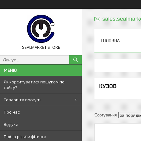
sales.sealmar
ГОЛОВНА
SEALMARKET.STORE
Як корситуватися пошуком по
КУЗОВ
сайту?
Товари та послуги
Про нас
Відгуки
Підбір різьби фітинга