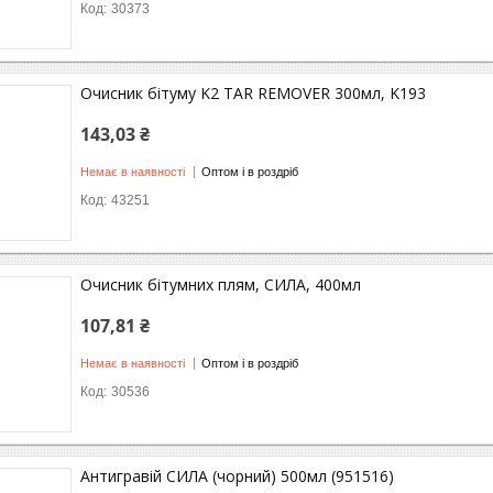
30373
Очисник бітуму K2 TAR REMOVER 300мл, K193
143,03 ₴
Немає в наявності
Оптом і в роздріб
43251
Очисник бітумних плям, СИЛА, 400мл
107,81 ₴
Немає в наявності
Оптом і в роздріб
30536
Антигравій СИЛА (чорний) 500мл (951516)