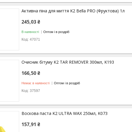
Активна піна для миття K2 Bella PRO (Фруктова) 1л
245,03 ₴
В наявності
Оптом і в роздріб
47071
Очисник бітуму K2 TAR REMOVER 300мл, K193
166,50 ₴
Немає в наявності
Оптом і в роздріб
37597
Воскова паста K2 ULTRA WAX 250мл, K073
157,91 ₴