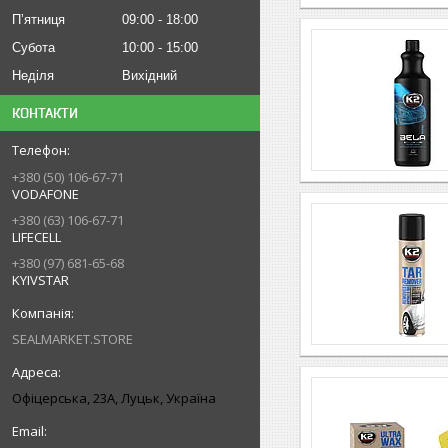
Пʼятниця
09:00
18:00
Субота
10:00
15:00
Неділя
Вихідний
КОНТАКТИ
+380 (50) 106-67-71
VODAFONE
+380 (63) 106-67-71
LIFECELL
+380 (97) 681-65-68
KYIVSTAR
SEALMARKET.STORE
Офіцерська, 23А, Луцьк, Україна