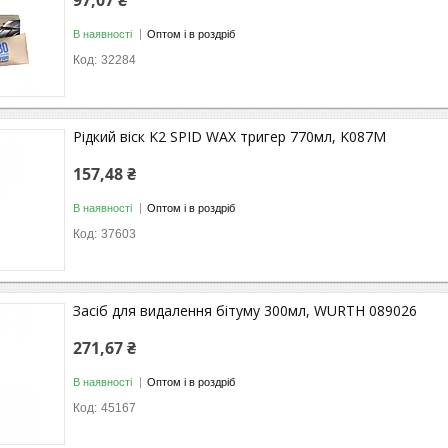
97,07 ₴
В наявності
Оптом і в роздріб
32284
Рідкий віск K2 SPID WAX тригер 770мл, K087M
157,48 ₴
В наявності
Оптом і в роздріб
37603
Засіб для видалення бітуму 300мл, WURTH 089026
271,67 ₴
В наявності
Оптом і в роздріб
45167