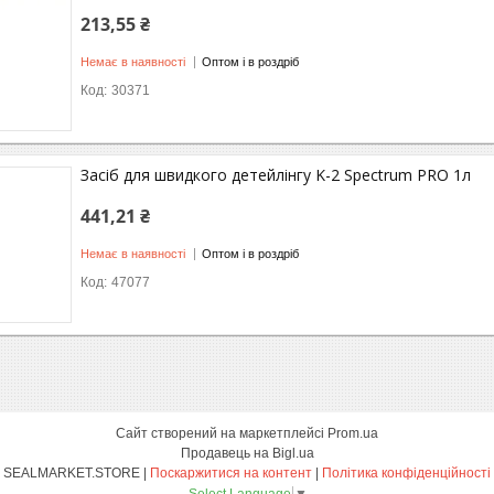
213,55 ₴
Немає в наявності
Оптом і в роздріб
30371
Засіб для швидкого детейлінгу K-2 Spectrum PRO 1л
441,21 ₴
Немає в наявності
Оптом і в роздріб
47077
Сайт створений на маркетплейсі
Prom.ua
Продавець на Bigl.ua
SEALMARKET.STORE |
Поскаржитися на контент
|
Політика конфіденційності
Select Language
▼