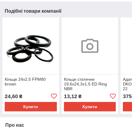
Подібні товари компанії
Кільце 24х2,5 FPM80
Кільце статичне
Адап
brown
19,6х24,3х1,5 ED Ring
DKO
NBR
22
24,60
13,12
375
₴
₴
Купити
Купити
Про нас