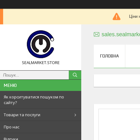
Ціни 
sales.sealmar
ГОЛОВНА
SEALMARKET.STORE
Як корситуватися пошуком по
сайту?
Товари та послуги
Про нас
Відгуки