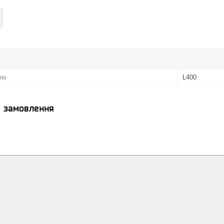
лю
L400
я замовлення