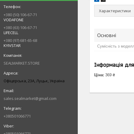
Характеристики
+380 (50) 106-67-71
VODAFONE
+380 (63) 106-67-71
LIFECELL
Основні
+380 (97) 681-65-68
KYIVSTAR
Сумісність з модел
SEALMARKET.STORE
Інформація дл
Ціна:
369 ₴
Офіцерська, 23А, Луцьк, Україна
sales.sealmarket@gmail.com
+380501066771
+380501066771